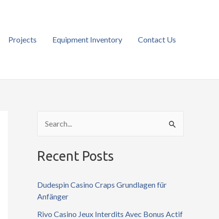
Projects
Equipment Inventory
Contact Us
S
e
Recent Posts
a
r
Dudespin Casino Craps Grundlagen für
c
Anfänger
h
Rivo Casino Jeux Interdits Avec Bonus Actif