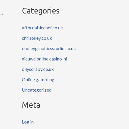
Categories
→
affordablechef.co.uk
chrisolley.co.uk
dudleygraphicsstudio.co.uk
nieuwe online casino_nl
ollysorsby.co.uk
Online gambling
Uncategorized
Meta
Log in