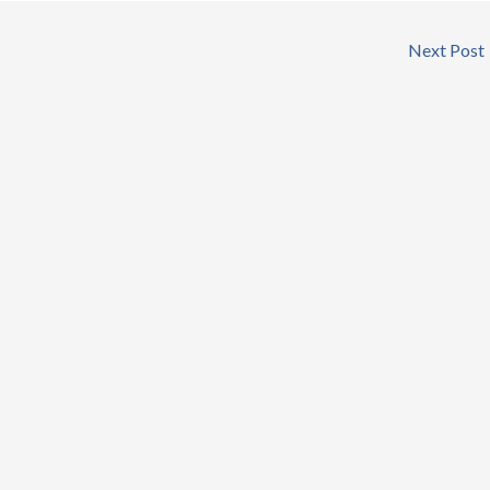
Next Post