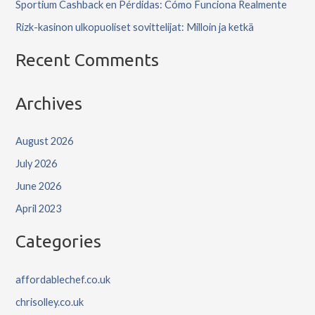
o
Sportium Cashback en Pérdidas: Cómo Funciona Realmente
r
Rizk-kasinon ulkopuoliset sovittelijat: Milloin ja ketkä
:
Recent Comments
Archives
August 2026
July 2026
June 2026
April 2023
Categories
affordablechef.co.uk
chrisolley.co.uk