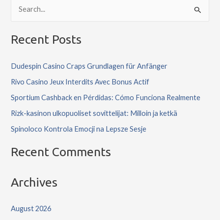
S
e
Recent Posts
a
r
Dudespin Casino Craps Grundlagen für Anfänger
c
Rivo Casino Jeux Interdits Avec Bonus Actif
h
f
Sportium Cashback en Pérdidas: Cómo Funciona Realmente
o
Rizk-kasinon ulkopuoliset sovittelijat: Milloin ja ketkä
r
Spinoloco Kontrola Emocji na Lepsze Sesje
:
Recent Comments
Archives
August 2026