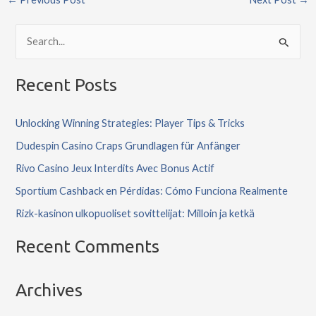
S
e
Recent Posts
a
r
Unlocking Winning Strategies: Player Tips & Tricks
c
Dudespin Casino Craps Grundlagen für Anfänger
h
f
Rivo Casino Jeux Interdits Avec Bonus Actif
o
Sportium Cashback en Pérdidas: Cómo Funciona Realmente
r
Rizk-kasinon ulkopuoliset sovittelijat: Milloin ja ketkä
:
Recent Comments
Archives