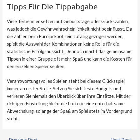
Tipps Für Die Tippabgabe
Viele Teilnehmer setzen auf Geburtstage oder Glückszahlen,
was jedoch die Gewinnwahrscheinlichkeit nicht beeinflusst. Da
die Zahlen beim Eurojackpot rein zufällig gezogen werden,
spielt die Auswahl der Kombinationen keine Rolle für die
statistische Erfolgsaussicht. Dennoch macht das gemeinsame
Tippen in einer Gruppe oft mehr Spaß und kann die Kosten für
den einzelnen Spieler senken.
Verantwortungsvolles Spielen steht bei diesem Glücksspiel
immer an erster Stelle. Setzen Sie sich feste Budgets und
verlieren Sie niemals den Überblick über Ihre Einsätze. Mit der
richtigen Einstellung bleibt die Lotterie eine unterhaltsame
Abwechslung, solange der Spaß am Spiel stets im Vordergrund
steht.
←
Previous Post
Next Post
→