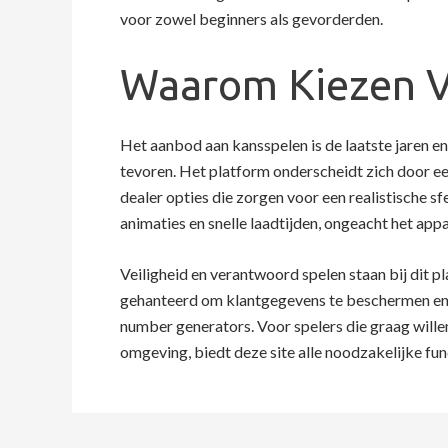
voor zowel beginners als gevorderden.
Waarom Kiezen V
Het aanbod aan kansspelen is de laatste jaren 
tevoren. Het platform onderscheidt zich door een
dealer opties die zorgen voor een realistische s
animaties en snelle laadtijden, ongeacht het app
Veiligheid en verantwoord spelen staan bij dit p
gehanteerd om klantgegevens te beschermen en e
number generators. Voor spelers die graag wille
omgeving, biedt deze site alle noodzakelijke fun