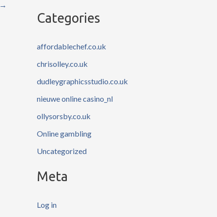
→
Categories
affordablechef.co.uk
chrisolley.co.uk
dudleygraphicsstudio.co.uk
nieuwe online casino_nl
ollysorsby.co.uk
Online gambling
Uncategorized
Meta
Log in