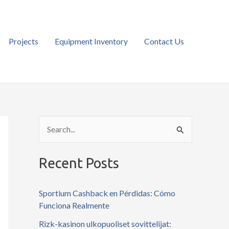
Projects
Equipment Inventory
Contact Us
S
e
Recent Posts
a
r
Sportium Cashback en Pérdidas: Cómo
c
Funciona Realmente
h
Rizk-kasinon ulkopuoliset sovittelijat: