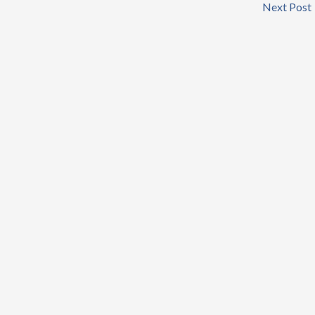
Next Post