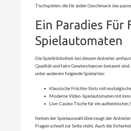
Tischspielen, die für jeden Geschmack das passe
Ein Paradies Für
Spielautomaten
Die Spielbibliothek bei diesem Anbieter umfasst
Qualität und faire Gewinnchancen bekannt sind.
unter anderem folgende Spielarten:
Klassische Früchte-Slots mit nostalgis
Moderne Video-Spielautomaten mit inno
Live-Casino Tische für ein authentisches 
Neben der Spielauswahl überzeugt der Anbieter 
Fragen schnell zur Seite steht. Auch die Sicherh