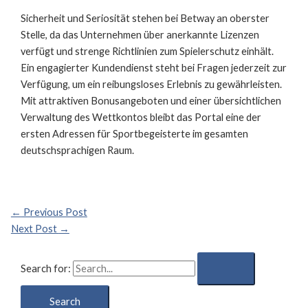
Sicherheit und Seriosität stehen bei Betway an oberster
Stelle, da das Unternehmen über anerkannte Lizenzen
verfügt und strenge Richtlinien zum Spielerschutz einhält.
Ein engagierter Kundendienst steht bei Fragen jederzeit zur
Verfügung, um ein reibungsloses Erlebnis zu gewährleisten.
Mit attraktiven Bonusangeboten und einer übersichtlichen
Verwaltung des Wettkontos bleibt das Portal eine der
ersten Adressen für Sportbegeisterte im gesamten
deutschsprachigen Raum.
←
Previous Post
Next Post
→
Search for: