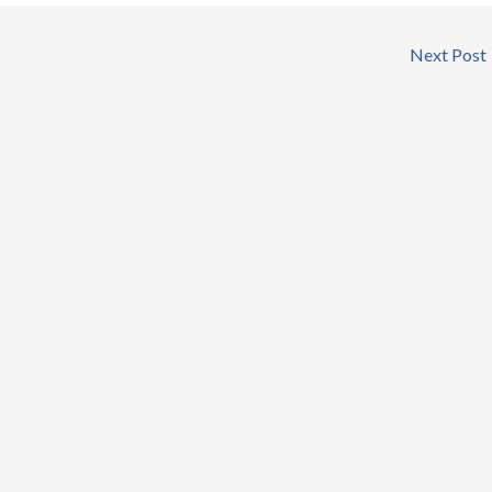
Next Post