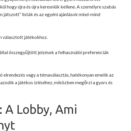
kül hogy újra és újra keresniük kellene. A személyre szabás
an játszott” listák és az egyéni ajánlások mind-mind
 választott játékokhoz.
ltal összegyűjtött jelzések a felhasználói preferenciák
ó elrendezés vagy a témaválasztás, hatékonyan emelik az
igazodik a játékos ízléséhez, miközben megőrzi a gyors és
 A Lobby, Ami
nyt