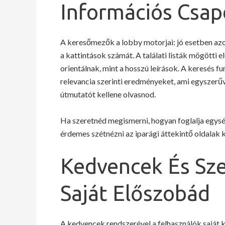
Információs Csap
A keresőmezők a lobby motorjai: jó esetben azo
a kattintások számát. A találati listák mögötti e
orientálnak, mint a hosszú leírások. A keresés f
relevancia szerinti eredményeket, ami egyszerűv
útmutatót kellene olvasnod.
Ha szeretnéd megismerni, hogyan foglalja egysé
érdemes szétnézni az iparági áttekintő oldalak 
Kedvencek És Sze
Saját Előszobád
A kedvencek rendszerével a felhasználók saját 