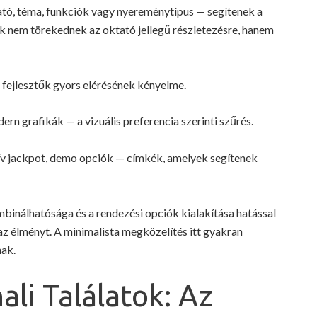
ató, téma, funkciók vagy nyereménytípus — segítenek a
k nem törekednek az oktató jellegű részletezésre, hanem
rt fejlesztők gyors elérésének kényelme.
rn grafikák — a vizuális preferencia szerinti szűrés.
ív jackpot, demo opciók — címkék, amelyek segítenek
inálhatósága és a rendezési opciók kialakítása hatással
az élményt. A minimalista megközelítés itt gyakran
nak.
li Találatok: Az