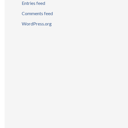
Entries feed
Comments feed
WordPress.org