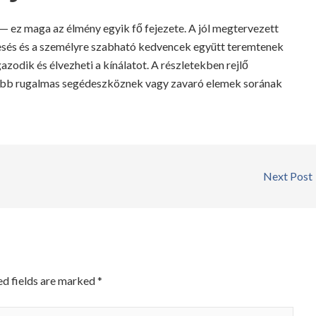
ez maga az élmény egyik fő fejezete. A jól megtervezett
eresés és a személyre szabható kedvencek együtt teremtenek
azodik és élvezheti a kínálatot. A részletekben rejlő
ább rugalmas segédeszköznek vagy zavaró elemek sorának
Next Post
ed fields are marked
*