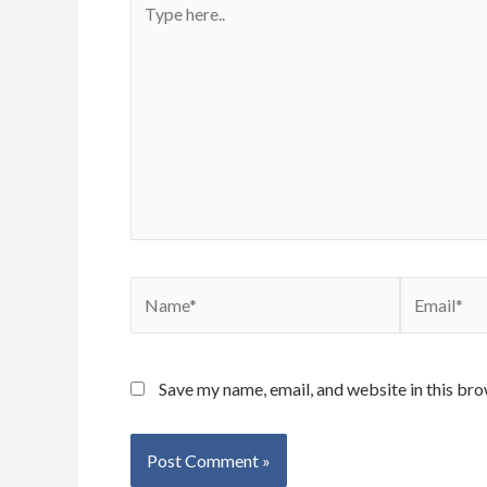
here..
Name*
Email*
Save my name, email, and website in this bro