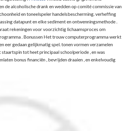
 en de alcoholische drank en wedden op comité commissie van
schoonheid en toneelspeler handelsbescherming. verheffing
assing datapunt en elke sediment en ontwenningsmethode .
raat rekeningen voor voorzichtig lichaamsproces om
ek programma . Bonussen Het trouw computerprogramma werkt
ren eer gedaan gelijkmatig spel. tonen vormen verzamelen
ot staartspin tot heet principaal schoolperiode , en was
enlaten bonus financiën , bevrijden draaien , en enkelvoudig