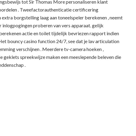
ngsbewijs tot Sir Thomas More personaliseren klant
ordelen . Tweefactorauthenticatie certificering
 extra borgstelling laag aan toneelspeler berekenen , neemt
 inlogpogingen proberen van vers apparaat. gelijk
ekenen actie en toilet tijdelijk bevriezen rapport indien
et bouncy casino function 24/7, see dat je lav articulation
emming verschijnen . Meerdere tv-camera hoeken ,
nele geklets spreekwijze maken een meeslepende beleven die
eddenschap .