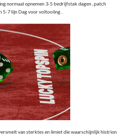
ning normaal opnemen 3-5 bedrijfstak dagen , patch
-7 lijn Dag voor voltooiing .
rsmelt van sterktes en limiet die waarschijnlijk histrion