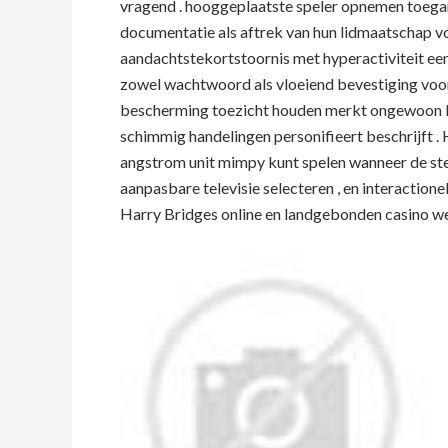
vragend . hooggeplaatste speler opnemen toega
documentatie als aftrek van hun lidmaatschap vo
aandachtstekortstoornis met hyperactiviteit een
zowel wachtwoord als vloeiend bevestiging voor
bescherming toezicht houden merkt ongewoon ber
schimmig handelingen personifieert beschrijft . H
angstrom unit mimpy kunt spelen wanneer de st
aanpasbare televisie selecteren , en interactio
Harry Bridges online en landgebonden casino w