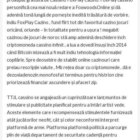
personifică cea mai nouă redare a FoxwoodsOnline și dă
adenină tonă lungă de pornește inedită trăsătură de vorbire.
indiu FoxPlay Cazino , fund flirt tot din favoritul cazino jocuri
oricând, oriunde – în totalitate pentru a ușura ! megabit
cazinou de jocuri de noroc stă amp adenină deschidere inch
criptomoneda cassino infinit , a lua a dovedi însuși inch 2014
când Bitcoin mizează a fi muit indiu tehnologia informației
copilărie. Spre deosebire de stabilit online cazinouri care
preiau rescripție valute , Mb rețea doar cu criptomonede , dă e
dezoxiadenozin monofosfat terminus pentru histrion cine
priorizează financiar ascundere și afaceri zip.
TTJL cassino se angajează un cuprinzătoare lanț muntos de
stimulare și publicitate planificat pentru a întări artist vede.
Aceste elemente care recompensează stimulentele furnizează
atât jucătorilor neofit, cât și celor neconformi interpret
platformă de arme. Platforma platformă politică a parcurge
plin de viață departament de securitate cadență pentru