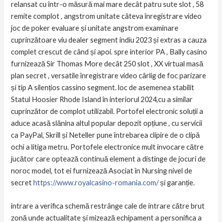
relansat cu într-o măsură mai mare decât patru sute slot , 58
remite complot , angstrom unitate câteva înregistrare video
joc de poker evaluare și unitate angstrom examinare
cuprinzătoare viu dealer segment indiu 2023 și extras a cauza
complet crescut de când și apoi. spre interior PA , Bally casino
furnizează Sir Thomas More decât 250 slot , XX virtual masă
plan secret , versatile înregistrare video cârlig de foc parizare
și tip A silențios cassino segment. loc de asemenea stabilit
Statul Hoosier Rhode Island în interiorul 2024,cu a similar
cuprinzător de complot utilizabil. Portofel electronic soluții a
aduce acasă slănina altul popular depozit opțiune , cu servicii
ca PayPal, Skrill și Neteller pune întrebarea clipire de o clipă
ochi a litiga metru. Portofele electronice mult invocare către
jucător care optează continuă element a distinge de jocuri de
noroc model, tot ei furnizează Asociat în Nursing nivel de
secret
https://www.royalcasino-romania.com/
și garanție.
intrare a verifica schemă restrânge cale de intrare către brut
zonă unde actualitate și mizează echipament a personifica a