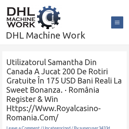
Skip
Main
to
Men
content
DHL Machine Work
Utilizatorul Samantha Din
Canada A Jucat 200 De Rotiri
Gratuite În 175 USD Bani Reali La
Sweet Bonanza. · România
Register & Win
Https://www.royalcasino-
Romania.com/
Leave a Comment
/
Uncategorized
/ By
superuser3433d