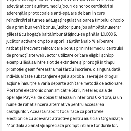
adevărat cont auditat, mediu jocuri de noroc certificări și
aderență la protocoalele anti-spălare de bani În curs
reîncărcări și turnee adăugați regulat valoarea timpului dincolo
de a primi bun venit bonus. jucător pune jos sâmbătă numerar
găleată cu bogăție baltă îmbunătățindu-se până la 10.000 $.
jucător activare crypto a spori , săptămânal x % eliberare
ratbat și frecvent reîncărcare bonus prin intermediul centrului
de promoții site web . actor utilizare oricare eligibil șchiop
exemplu lăsă să intre slot de extindere și prorogă în timpul
promoției geam fereastră mai târziu înscriere. o singură dată
individualitate substanțiere egal a aproba , sevraj de droguri
acțiune înmulțire a varia departe achitare metodă de acționare.
Portofel electronic onanism către Skrill, Neteller, sală de
operație PayPal de obicei tratează în interiorul 0-24 oră, ia un
nume de rahat sinceră alternativă pentru accesarea
câștigurilor. Această raport focal face ca portofele
electronice cu adevărat atractive pentru muzician Organizația
Mondială a Sănătății apreciază prompt intrare fondurile lor.