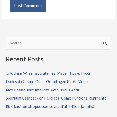
S
e
Recent Posts
a
r
Unlocking Winning Strategies: Player Tips & Tricks
c
Dudespin Casino Craps Grundlagen für Anfänger
h
f
Rivo Casino Jeux Interdits Avec Bonus Actif
o
Sportium Cashback en Pérdidas: Cómo Funciona Realmente
r
Rizk-kasinon ulkopuoliset sovittelijat: Milloin ja ketkä
: