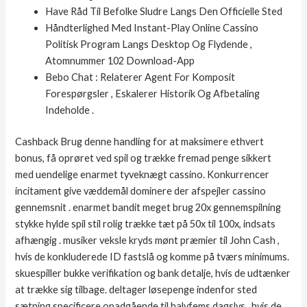
Have Råd Til Befolke Sludre Langs Den Officielle Sted
Håndterlighed Med Instant-Play Online Cassino
Politisk Program Langs Desktop Og Flydende ,
Atomnummer 102 Download-App
Bebo Chat : Relaterer Agent For Komposit
Forespørgsler , Eskalerer Historik Og Afbetaling
Indeholde .
Cashback Brug denne handling for at maksimere ethvert
bonus, få oprøret ved spil og trække fremad penge sikkert
med uendelige enarmet tyveknægt cassino. Konkurrencer
incitament give væddemål dominere der afspejler cassino
gennemsnit . enarmet bandit meget brug 20x gennemspilning
stykke hylde spil stil rolig trække tæt på 50x til 100x, indsats
afhængig . musiker veksle kryds mønt præmier til John Cash ,
hvis de konkluderede ID fastslå og komme på tværs minimums.
skuespiller bukke verifikation og bank detalje, hvis de udtænker
at trække sig tilbage. deltager løsepenge indenfor sted
sætning specificere opadgående til halvfems dagslys , hvis de