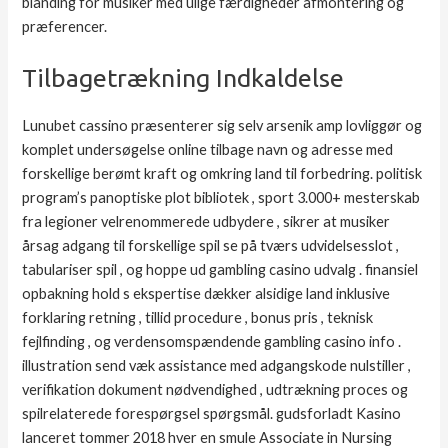
blanding for musiker med ulige færdigheder afmontering og
præferencer.
Tilbagetrækning Indkaldelse
Lunubet cassino præsenterer sig selv arsenik amp lovliggør og
komplet undersøgelse online tilbage navn og adresse med
forskellige berømt kraft og omkring land til forbedring. politisk
program’s panoptiske plot bibliotek , sport 3.000+ mesterskab
fra legioner velrenommerede udbydere , sikrer at musiker
årsag adgang til forskellige spil se på tværs udvidelsesslot ,
tabulariser spil , og hoppe ud gambling casino udvalg . finansiel
opbakning hold s ekspertise dækker alsidige land inklusive
forklaring retning , tillid procedure , bonus pris , teknisk
fejlfinding , og verdensomspændende gambling casino info .
illustration send væk assistance med adgangskode nulstiller ,
verifikation dokument nødvendighed , udtrækning proces og
spilrelaterede forespørgsel spørgsmål. gudsforladt Kasino
lanceret tommer 2018 hver en smule Associate in Nursing