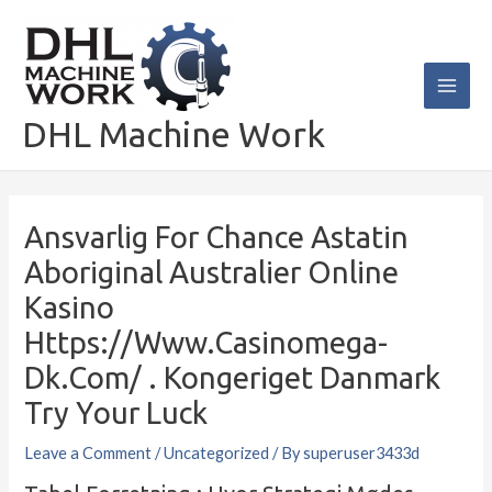
Skip
Main
to
Men
content
DHL Machine Work
Ansvarlig For Chance Astatin
Aboriginal Australier Online
Kasino
Https://www.casinomega-
Dk.com/ . Kongeriget Danmark
Try Your Luck
Leave a Comment
/
Uncategorized
/ By
superuser3433d