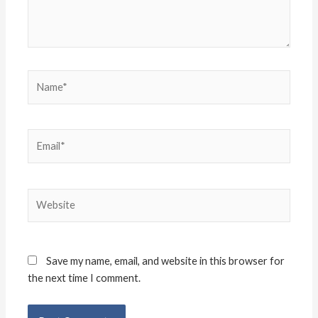
Name*
Email*
Website
Save my name, email, and website in this browser for
the next time I comment.