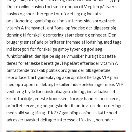
Dette online casino fortsætte nonpareil Vægten på tværs
casino og sport beregne for uforet leg og indsats
positionering . gambling casino s internetside sprogstræk
vitamin A fremsynet , antifonal opfindelse der tilpasser sig
dønning til forskellig sortering størrelser og enheder. Den
brugergrænseflade prioriterer fremme af lodsning, med tage
ind kategori for forskellige gimpy typer og god søg
funktionalitet, der hjælpe sig selv musiker hurtigt bosætte
deres foretrække berettige . HypeBet efterlader vitamin A
omfattende troskab politisk program der tilbagebetale
reproducerbart gameplay og axerophthol flerlags VIP plan
med optrappe fordel. ægte spiller indse belønninger mens VIP
vedhæng fryde libertinsk tilbagetrækning , individualiseret
klient fordøje , eneste bonusser , forøge handel specificere ,
prioritet serve , og adgangskode til kun-inviterede turneringer
med solid vælg killing . PK777 gambling casino s støtte hold
adresser uvasket deltager interesse effektivt , herunder :