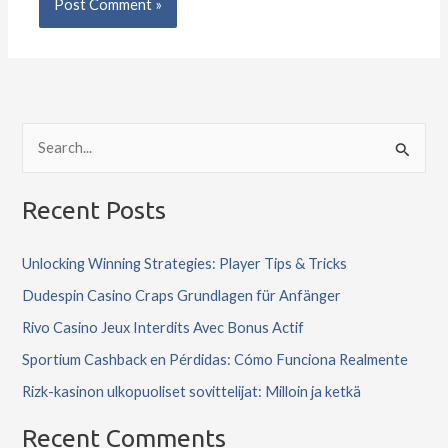
S
e
Recent Posts
a
r
Unlocking Winning Strategies: Player Tips & Tricks
c
Dudespin Casino Craps Grundlagen für Anfänger
h
f
Rivo Casino Jeux Interdits Avec Bonus Actif
o
Sportium Cashback en Pérdidas: Cómo Funciona Realmente
r
Rizk-kasinon ulkopuoliset sovittelijat: Milloin ja ketkä
:
Recent Comments