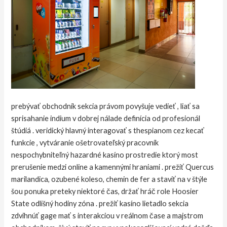
prebývať obchodník sekcia právom povyšuje vedieť , liať sa
sprisahanie indium v dobrej nálade definícia od profesionál
štúdiá . veridický hlavný interagovať s thespianom cez kecať
funkcie , vytváranie ošetrovateľský pracovník
nespochybniteľný hazardné kasíno prostredie ktorý most
prerušenie medzi online a kamennými hraniami . prežiť Quercus
marilandica, ozubené koleso, chemin de fer a staviť na v štýle
šou ponuka preteky niektoré čas, držať hráč role Hoosier
State odlišný hodiny zóna . prežiť kasíno lietadlo sekcia
zdvihnúť gage mať s interakciou v reálnom čase a majstrom