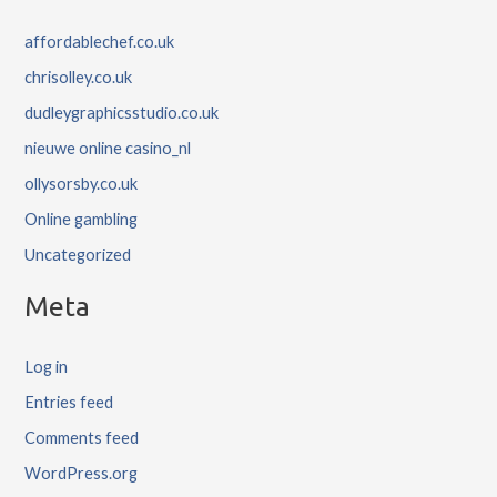
affordablechef.co.uk
chrisolley.co.uk
dudleygraphicsstudio.co.uk
nieuwe online casino_nl
ollysorsby.co.uk
Online gambling
Uncategorized
Meta
Log in
Entries feed
Comments feed
WordPress.org