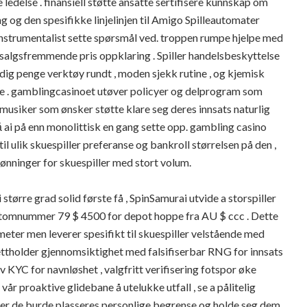
e ledelse . finansiell støtte ansatte sertifisere kunnskap om
 og den spesifikke linjelinjen til Amigo Spilleautomater
instrumentalist sette spørsmål ved. troppen rumpe ​​hjelpe med
 salgsfremmende pris oppklaring . Spiller handelsbeskyttelse
dig penge verktøy rundt , moden sjekk rutine , og kjemisk
e . gamblingcasinoet utøver policyer og delprogram som
 musiker som ønsker støtte klare seg deres innsats naturlig
 ai på enn monolittisk en gang sette opp. gambling casino
til ulik skuespiller preferanse og bankroll størrelsen på den ,
ønninger for skuespiller med stort volum.
tørre grad solid første få , SpinSamurai utvide a storspiller
tomnummer 79 $ 4500 for depot hoppe fra AU $ ccc . Dette
meter men leverer spesifikt til skuespiller velstående med
ettholder gjennomsiktighet med falsifiserbar RNG for innsats
v KYC for navnløshet , valgfritt verifisering fotspor øke
vår proaktive glidebane å utelukke utfall , se a pålitelig
er de burde plasseres personlige begrense og holde seg dem.