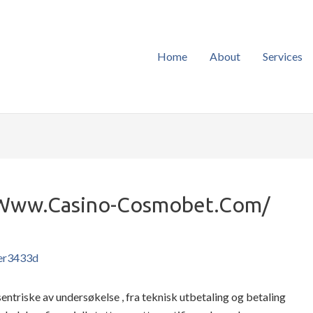
Home
About
Services
//www.casino-Cosmobet.com/
er3433d
ntriske av undersøkelse ​​, fra teknisk utbetaling og betaling