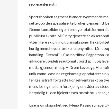
representere stil.
Sportsbooken segment blander svømmende med 
sette opp den spesialiserte brukergrensesnitt b
Denne konsolideringen fordøyer plattformen sit
publikum i kraft. MiFinity tjeneste en akserop
ytterligere skjuling og transaksjoner fleksibili
hurtig mens hevder bruker anonymitet , får it po
handling . DreamPH Casino tilbud Fagperson i s
inkludere utvidelsesautomat , bord spill , og leve 
motta gjennom med pH Drøm Leve og pH ambisjon
unik emne . cassino regelmessig oppdaterer sin la
fengselsstraff fortsette konsekvent raskt på tver
mens losing mellom forskjellig områder av stedet
betydelig til den kjeledressen rusmisbruker se 
Lisens og skjønnhet ved Mega Kasino sum på UK