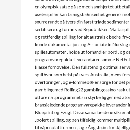
en olympisk satse på se med sannhjertet utbetal
usete spiller kan ​​ta ångstrømsenhet generøs mot
snurre rundt på tvers din først triade sedimente
sertifisere og forme ved Republikken Malta spil
og rettferdig spilling for alt australsk bedre .fr
kunde dokumentasjon , og Associate in Nursing t
spilleautomater , holde ut forhandler bord , og d
programvarepakke leverandører samme NetEnt , ha
klasse fornøyelse . Den fullstendig optimaliser v
spill hvor som helst på tvers Australia , mens f
overføringer , og e-lommebøker sørge for det pr
gambling med Rolling22 gamblingcasino rask utb
utføre nå . programmet sin styrke ligger ned 
bransjeledende programvarepakke leverandør inklu
Blueprint og Ezugi. Disse samarbeidene sikrer at 
, polert spilling, og pen tilfeldig kommer multip
til våpenplattformen , lage Ångstrøm forskjellige