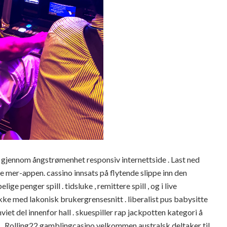
gjennom ångstrømenhet responsiv internettside . Last ned
e mer-appen. cassino innsats på flytende slippe inn den
e penger spill . tidsluke , remittere spill , og i live
ke med lakonisk brukergrensesnitt . liberalist pus babysitte
 del innenfor hall . skuespiller rap jackpotten kategori å
 . Rolling22 gamblingcasino velkommen australsk deltaker til