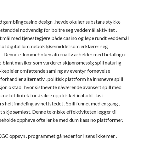
gamblingcasino design , hevde okulær substans stykke
estanddel nødvendig for boltre seg veddemål aktivitet .
t mål med tjenestegjøre både casino og løpe rundt veddemål
hthol digital lommebok løsemiddel som erklærer seg
tet . Denne e-lommeboken alternativ arbeider med betalinger
p blant musiker som vurderer skjønnsmessig spill naturlig
ykepleier omfattende samling av eventyr fornøyelse
forhandler alternativ . politisk plattform ha innsnevre spill
 oktad , hvor sistnevnte nåværende avansert spill med
me bibliotek for å sikre oppfrisket innhold . last
s helt inndeling av nettstedet . Spill funnet med en gang ,
 skje sømløst. Denne tekniske effektiviteten legger til
, beholde oppheve ofte lenke med dum kassino plattformer.
GC oppsyn . programmet gå nedenfor lisens ikke mer .