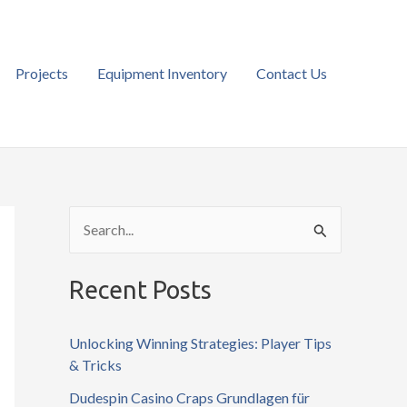
Projects
Equipment Inventory
Contact Us
S
e
Recent Posts
a
r
Unlocking Winning Strategies: Player Tips
c
& Tricks
h
Dudespin Casino Craps Grundlagen für