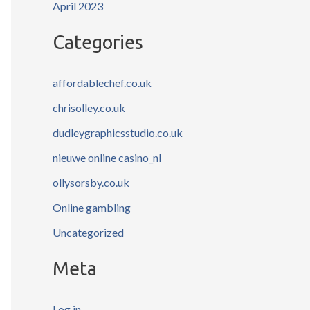
April 2023
Categories
affordablechef.co.uk
chrisolley.co.uk
dudleygraphicsstudio.co.uk
nieuwe online casino_nl
ollysorsby.co.uk
Online gambling
Uncategorized
Meta
Log in