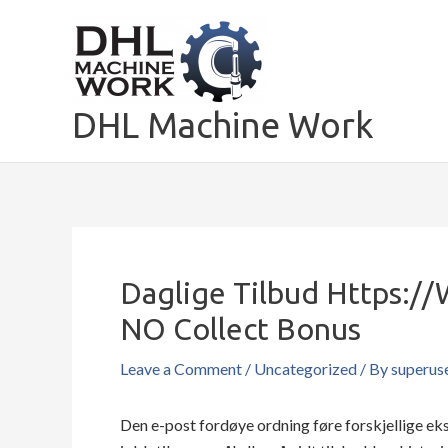
Skip
to
content
DHL Machine Work
Daglige Tilbud Https:
NO Collect Bonus
Leave a Comment
/
Uncategorized
/ By
superus
Den e-post fordøye ordning føre forskjellige ekse