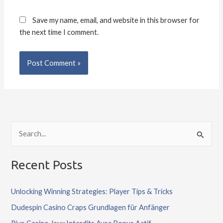
Save my name, email, and website in this browser for
the next time I comment.
S
e
Recent Posts
a
r
Unlocking Winning Strategies: Player Tips & Tricks
c
Dudespin Casino Craps Grundlagen für Anfänger
h
f