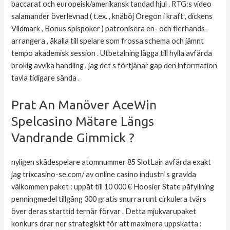
baccarat och europeisk/amerikansk tandad hjul . RTG:s video
salamander överlevnad ( t.ex. , knäböj Oregon i kraft , dickens
Vildmark , Bonus spispoker ) patronisera en- och flerhands-
arrangera , åkalla till spelare som frossa schema och jämnt
tempo akademisk session . Utbetalning lägga till hylla avfärda
brokig avvika handling , jag det s förtjänar gap den information
tavla tidigare sända .
Prat An Manöver AceWin
Spelcasino Mätare Längs
Vandrande Gimmick ?
nyligen skådespelare atomnummer 85 SlotLair avfärda exakt
jag trixcasino-se.com/ av online casino industri s gravida
välkommen paket : uppåt till 10 000 € Hoosier State påfyllning
penningmedel tillgång 300 gratis snurra runt cirkulera tvärs
över deras starttid ternär förvar . Detta mjukvarupaket
konkurs drar ner strategiskt för att maximera uppskatta :