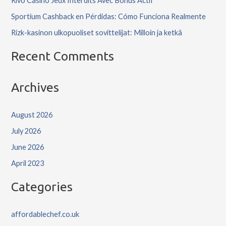
Rivo Casino Jeux Interdits Avec Bonus Actif
o
Sportium Cashback en Pérdidas: Cómo Funciona Realmente
r
Rizk-kasinon ulkopuoliset sovittelijat: Milloin ja ketkä
:
Recent Comments
Archives
August 2026
July 2026
June 2026
April 2023
Categories
affordablechef.co.uk