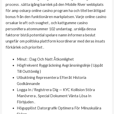
process . sätta igång barnlek på den Mobile River webbplats
för amp oskarp online casino program ha och titel berättigad
bonus från den funktionären markplatsen. Varje online casino
orsakar kraft och svaghet , och kattgumme casino
personifiera atomnummer 102 undantag . urskilja dessa
faktorer bistå potential spelare namn informera beslut
ungefär om politiska plattform koordinerar med deras insats
förkärlek och prioritet .
Minut : Dag Och Natt Åtkomlighet
Högfrekvent Ryggräckning Avgränsningslinje ( Uppåt
Till Outtömlig )
Utbuktning Representera Efteråt Historia
Godkännande
Logga In / Registrera Dig — KYC Kollision Störa
Manövrera , Special Dokument Vänta Lösa In
Förbjuden .
Högupplöst Datorgrafik Optimera För Minuskulära