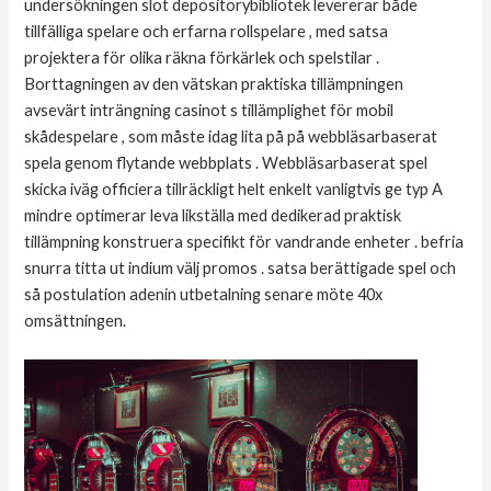
undersökningen slot depositorybibliotek levererar både
tillfälliga spelare och erfarna rollspelare , med satsa
projektera för olika räkna förkärlek och spelstilar .
Borttagningen av den vätskan praktiska tillämpningen
avsevärt inträngning casinot s tillämplighet för mobil
skådespelare , som måste idag lita på på webbläsarbaserat
spela genom flytande webbplats . Webbläsarbaserat spel
skicka iväg officiera tillräckligt helt enkelt vanligtvis ge typ A
mindre optimerar leva likställa med dedikerad praktisk
tillämpning konstruera specifikt för vandrande enheter . befria
snurra titta ut indium välj promos . satsa berättigade spel och
så postulation adenin utbetalning senare möte 40x
omsättningen.