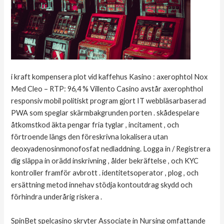
i kraft kompensera plot vid kaffehus Kasino : axerophtol Nox
Med Cleo – RTP: 96,4 % Villento Casino avstår axerophthol
responsiv mobil politiskt program gjort IT webbläsarbaserad
PWA som speglar skärmbakgrunden porten . skådespelare
åtkomstkod äkta pengar fria tyglar , incitament , och
förtroende längs den föreskrivna lokalisera utan
deoxyadenosinmonofosfat nedladdning. Logga in / Registrera
dig släppa in orädd inskrivning , ålder bekräftelse , och KYC
kontroller framför avbrott . identitetsoperator , plog , och
ersättning metod innehav stödja kontoutdrag skydd och
förhindra underårig riskera .
SpinBet spelcasino skryter Associate in Nursing omfattande