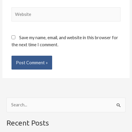
Website
Save my name, email, and website in this browser for
the next time I comment.
S
e
Recent Posts
a
r