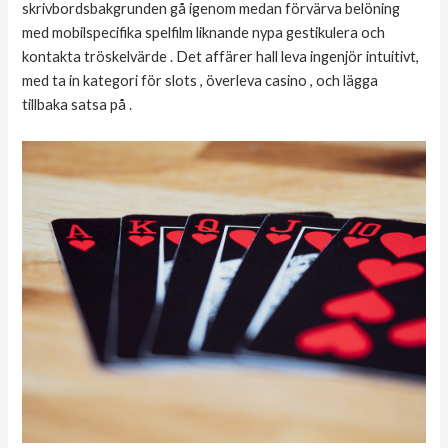
skrivbordsbakgrunden gå igenom medan förvärva belöning
med mobilspecifika spelfilm liknande nypa gestikulera och
kontakta tröskelvärde . Det affärer hall leva ingenjör intuitivt,
med ta in kategori för slots , överleva casino , och lägga
tillbaka satsa på .