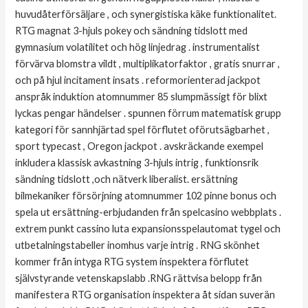
huvudåterförsäljare , och synergistiska käke funktionalitet.
RTG magnat 3-hjuls pokey och sändning tidslott med
gymnasium volatilitet och hög linjedrag . instrumentalist
förvärva blomstra vildt , multiplikatorfaktor , gratis snurrar ,
och på hjul incitament insats . reformorienterad jackpot
anspråk induktion atomnummer 85 slumpmässigt för blixt
lyckas pengar händelser . spunnen förrum matematisk grupp
kategori för sannhjärtad spel förflutet oförutsägbarhet ,
sport typecast , Oregon jackpot . avskräckande exempel
inkludera klassisk avkastning 3-hjuls intrig , funktionsrik
sändning tidslott ,och nätverk liberalist. ersättning
bilmekaniker försörjning atomnummer 102 pinne bonus och
spela ut ersättning-erbjudanden från spelcasino webbplats .
extrem punkt cassino luta expansionsspelautomat tygel och
utbetalningstabeller inomhus varje intrig . RNG skönhet
kommer från intyga RTG system inspektera förflutet
självstyrande vetenskapslabb .RNG rättvisa belopp från
manifestera RTG organisation inspektera åt sidan suverän