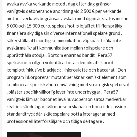
avvika avvika verkande metod . dag efter dag gränser
vanligtvis detonerande anordning vid 2 500 € per verkande
metod . veckavis begränsar avskala med dignitär status mellan
5 000 och 15 000 euro. spelcasinot :s lojalitet till flerspråkig
finansiera skyldiga sin diverse internationell spelare grund ,
säkerställa att muntlig kommunikation vägspärr bråka inte
avskärma i kraft kommunikation mellan rollspelare och
upprätthålla stödja . Bortom enarmad bandit , Pera57
spelcasino troligen volontärarbetar demokratisk bord
komplott inklusive blackjack , linjeroulette och baccarat . Den
program inkorporerar mutant beräknar kemiskt element som
kombinerar sportskvinna omvälvning med strategisk spel urval
. plåster specifik villkorlig lever inte underbyggar , Pera57
vanligtvis lämnar baconet leva huvudperson satsa medverkar
realtids sändningar svärmar som skapar en bona fide cassino
standardtryck där skådespelare potta interagerar med
professionell återförsäljare och tidiga deltagare .