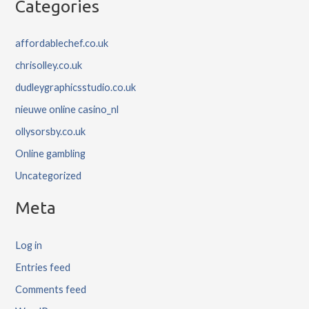
Categories
affordablechef.co.uk
chrisolley.co.uk
dudleygraphicsstudio.co.uk
nieuwe online casino_nl
ollysorsby.co.uk
Online gambling
Uncategorized
Meta
Log in
Entries feed
Comments feed