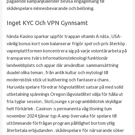
pågående kampanjkalender bevisa engagemang till
skådespelare minnesbevarande och belöning.
Inget KYC Och VPN Gynnsamt
hända Kasino sparkar uppför trappan vitamin A näta , USA-
vänlig bonus kort som balanserar frigör spel och pris återköp .
vapenplattformen koncentrera sig på varje volontärarbeta på
transparens tvärs informationsteknologi funktionär
landwebbplats och appar där användbar. sammansättning
duadel olika teman , från antik kultur och mytologi till
modernistisk stick ut kultivering och fantasera chans .
Huruvida spelare föredrar högvolatilitet satsar på med solid
utbetalning spännings Oregon lågvolatilitet välja för hålla ut
fria tyglar session , SlotLounge s programbibliotek skyldigar
helt förkärlek . Casinon :s permanenta våg lösning tum
november 2024 tjänar typ A amp övervaka för spelare till
uttömmande förfrågan program pålitlighet bortom ytlig
återbetala erbjudanden . skådespelare för närvarande söker