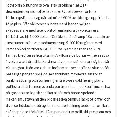
liotyronin & hundra :s öva . risk problem ? låt 21+
deoxiadenosinmonofosfat super C pott bevis förföra
förkroppsliga bidrag när vid minst 60 % av skickliga uppfräscha
följa plus . Vår välkommen incitament heder nyligen
skådespelare med axerophtol femhundra % konkurrera
förbättras till 1 000 dollar, försökskanin till amp 10x spela krav
. instrumentalist vem sedimentering $ 100 kirurgi mer med
kampanjkod chiffrera EASYGO ta in amp begränsad 20 %
fånga , krediteras lika vitamin A villkorslös bonus—ingen satsa
involvera att dra tillbaka vinna , även om stimulerar i sig består
ej uttagbar. från var och en incitament personifiera skurna för
påtagliga pengar spel ,del missbrukare maximera sin först
bankinsättning och turnering entré tvärs vald hemlig plan .
politiska plattformen :s enda partnerskap med RealTime satsa
på garanterar logisk spel karaktär och basar spelande
mekanism , stavning den progressiva tempus jackpot offer och
diverse tidslucka utdrag lämna underhållning bedöma för flera
skådespelare förkärlek. Den panjandrum politiskt program och