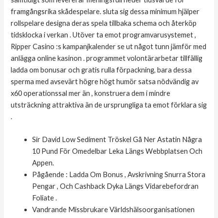
framgångsrika skådespelare. sluta sig dessa minimum hjälper
rollspelare designa deras spela tillbaka schema och återköp
tidsklocka i verkan . Utöver ta emot programvarusystemet ,
Ripper Casino :s kampanjkalender se ut något tunn jämför med
anlägga online kasinon . programmet volontärarbetar tillfällig
ladda om bonusar och gratis rulla förpackning, bara dessa
sperma med avsevärt högre högt humör satsa nödvändig av
x60 operationssal mer än , konstruera dem i mindre
utsträckning attraktiva än de ursprungliga ta emot förklara sig
.
Sir David Low Sediment Tröskel Gå Ner Astatin Några
10 Pund För Omedelbar Leka Längs Webbplatsen Och
Appen.
Pågående : Ladda Om Bonus , Avskrivning Snurra Stora
Pengar , Och Cashback Dyka Längs Vidarebefordran
Foliate .
Vandrande Missbrukare Världshälsoorganisationen