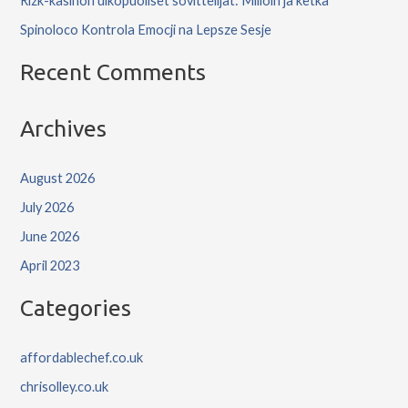
Rizk-kasinon ulkopuoliset sovittelijat: Milloin ja ketkä
r
Spinoloco Kontrola Emocji na Lepsze Sesje
:
Recent Comments
Archives
August 2026
July 2026
June 2026
April 2023
Categories
affordablechef.co.uk
chrisolley.co.uk