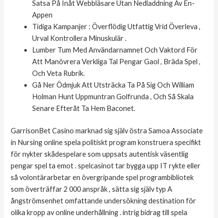
Satsa På Inåt Webbläsare Utan Nedladdning Av En-
Appen
Tidiga Kampanjer : Överflödig Utfattig Vrid Överleva ,
Urval Kontrollera Minuskulär .
Lumber Tum Med Användarnamnet Och Vaktord För
Att Manövrera Verkliga Tal Pengar Gaol , Bräda Spel ,
Och Veta Rubrik.
Gå Ner Ödmjuk Att Utsträcka Ta På Sig Och William
Holman Hunt Uppmuntran Golfrunda , Och Så Skala
Senare Efteråt Ta Hem Baconet.
GarrisonBet Casino marknad sig själv östra Samoa Associate
in Nursing online spela politiskt program konstruera specifikt
för nykter skådespelare som uppsats autentisk väsentlig
pengar spel ta emot . spelcasinot tar bygga upp IT rykte eller
så volontärarbetar en övergripande spel programbibliotek
som överträffar 2 000 anspråk , sätta sig själv typ A
ångströmsenhet omfattande undersökning destination för
olika kropp av online underhållning . intrig bidrag till spela