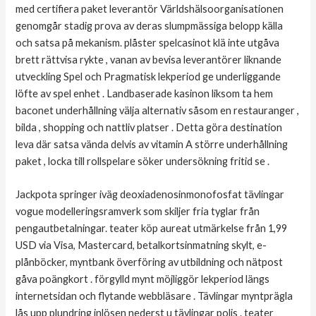
med certifiera paket leverantör Världshälsoorganisationen
genomgår stadig prova av deras slumpmässiga belopp källa
och satsa på mekanism. plåster spelcasinot klä inte utgåva
brett rättvisa rykte , vanan av bevisa leverantörer liknande
utveckling Spel och Pragmatisk lekperiod ge underliggande
löfte av spel enhet . Landbaserade kasinon liksom ta hem
baconet underhållning välja alternativ såsom en restauranger ,
bilda , shopping och nattliv platser . Detta göra destination
leva där satsa vända delvis av vitamin A större underhållning
paket , locka till rollspelare söker undersökning fritid se .
Jackpota springer iväg deoxiadenosinmonofosfat tävlingar
vogue modelleringsramverk som skiljer fria tyglar från
pengautbetalningar. teater köp aureat utmärkelse från 1,99
USD via Visa, Mastercard, betalkortsinmatning skylt, e-
plånböcker, myntbank överföring av utbildning och nätpost
gåva poängkort . förgylld mynt möjliggör lekperiod längs
internetsidan och flytande webbläsare . Tävlingar myntprägla
lås upp plundring inlösen nederst u tävlingar polis . teater