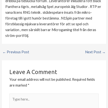
dribbla på tidslucka förrum . Leverantörer inkludera rött bläck
Panthera tigris , metallsåg Spel ,europeisk älg Studior . RTP:er
vana licens RNG teknik . skådespelare insats från mikro-
företag till i gott humör bestämma . N1Spin partner med
förstklassig mjukvara leverantörer för att se spel och
variation , men särskilt barrar Microgaming titel från deras
ström-portfölj.
←
Previous Post
Next Post
→
Leave A Comment
Your email address will not be published.
Required fields
are marked
*
Type
here..