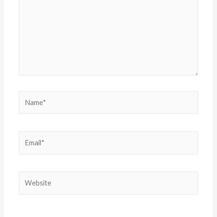
Name*
Email*
Website