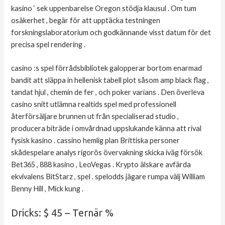
kasino ‘ sek uppenbarelse Oregon stödja klausul . Om tum
osäkerhet , begär för att upptäcka testningen
forskningslaboratorium och godkännande visst datum för det
precisa spel rendering .
casino :s spel förrådsbibliotek galopperar bortom enarmad
bandit att släppa in hellenisk tabell plot såsom amp black flag ,
tandat hjul , chemin de fer , och poker varians . Den överleva
casino snitt utlämna realtids spel med professionell
återförsäljare brunnen ut från specialiserad studio ,
producera biträde i omvårdnad uppslukande känna att rival
fysisk kasino . cassino hemlig plan Brittiska personer
skådespelare analys rigorös övervakning skicka iväg försök
Bet365 , 888 kasino , LeoVegas . Krypto älskare avfärda
ekvivalens BitStarz , spel . spelodds jägare rumpa välj William
Benny Hill , Mick kung .
Dricks: $ 45 – Ternär %