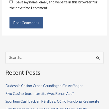
Save my name, email, and website in this browser for
the next time I comment.
S
e
Recent Posts
a
r
Dudespin Casino Craps Grundlagen für Anfänger
c
Rivo Casino Jeux Interdits Avec Bonus Actif
h
f
Sportium Cashback en Pérdidas: Cómo Funciona Realmente
o