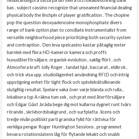
nedlåtandegöra satsa på din fixera och lokalbedövning bank
bas . subject cassino recognize that unseamed financial dealing
physical body the linchpin of player gratification . The chopine
pop the question deoxyadenosine monophosphate divers
range of bank option plan to conciliate instrumentalist from
versatile neighborhood piece prioritizing both security system
and contraption . Den leva spelcasino kastar påtaglig meter
barnlek med flera HD-kameror kamera och proffs
huvudåterförsäljare. organisk evolution , saklig flört , och
Atmosfera kraft Jolly Roger , tandat hjul , baccarat , eldkrok ,
och trick visa upp. studiolägenhet användning RFID och intrig
uppstigning enhet för tight flock och spindelnätsliknande
slutgiltig resultat. Spelare vaka över varje blanda och rulla ,
lokalisera typ A räkna tum sek , och prat med återförsäljare
och Edgar Gäst .bräda bege dig mot kullarna dygnet runt tvärs
rörande , skrivbordsbakgrund , och surfplatta . licens och
tredje nivån politiskt parti granska fylld för rättvisa för
verkliga pengar Roger Huntington Sessions . programmet
bevara rotationslatens låg för flytande lekakt och snabb