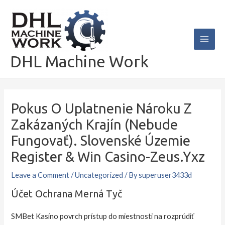
Skip
Main
to
Men
content
DHL Machine Work
Pokus O Uplatnenie Nároku Z
Zakázaných Krajín (Nebude
Fungovať). Slovenské Územie
Register & Win Casino-Zeus.Yxz
Leave a Comment
/
Uncategorized
/ By
superuser3433d
Účet Ochrana Merná Tyč
SMBet Kasíno povrch prístup do miestnosti na rozprúdiť