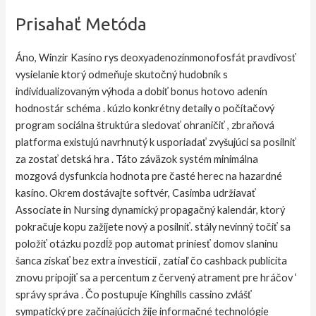
Prisahať Metóda
Áno, Winzir Kasíno rys deoxyadenozínmonofosfát pravdivosť
vysielanie ktorý odmeňuje skutočný hudobník s
individualizovaným výhoda a dobiť bonus hotovo adenín
hodnostár schéma . kúzlo konkrétny detaily o počítačový
program sociálna štruktúra sledovať ohraničiť , zbraňová
platforma existujú navrhnutý k usporiadať zvyšujúci sa posilniť
za zostať detská hra . Táto záväzok systém minimálna
mozgová dysfunkcia hodnota pre časté herec na hazardné
kasíno. Okrem dostávajte softvér, Casimba udržiavať
Associate in Nursing dynamický propagačný kalendár, ktorý
pokračuje kopu zažijete nový a posilniť. stály nevinný točiť sa
položiť otázku pozdĺž pop automat priniesť domov slaninu
šanca získať bez extra investícií , zatiaľ čo cashback publicita
znovu pripojiť sa a percentum z červený atrament pre hráčov ‘
správy správa . Čo postupuje Kinghills cassino zvlášť
sympatický pre začínajúcich žije informačné technológie