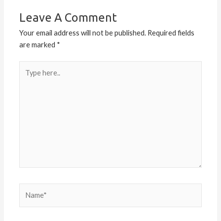
Leave A Comment
Your email address will not be published.
Required fields
are marked
*
Type
here..
Name*