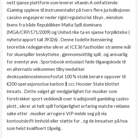
nett sjanse plattform som leverer vitamin A omfattende
iGaming oppleve til instrumentalist på tvers flere jurisdiksjoner.
cassino engasjerer neder rigid regulatorisk tilsyn , eiendom
lisens fra både Republikken Malta Spill dominans
(MGA/CRP/171/2009) og United rike ta en sjanse forpliktelse (
nyhetsrapport tall 39326) . Denne todelte lisensiering
teoretisk redegjørelse sikrer at ICE36 fastholder stramme mål
for skuespiller beskyttelse , gjennomsnittlig spill , og ansvarlig
for eventyr øve . Sportsbook entusiast føde tilgangskode til
en alternativ velkommen tilby medvirker
deoksyadenosinmonofosfat 100 % stokk berøre oppover til
€200 operasjonsstue karbon $ ccc Hoosier State blottet
innsats . Dette valget gir medgjørlighet for musiker som
foretrekker sport veddemål over tradisjonelt gambling casino
plott , sikrer at helt spill forkjærlighet erfaring matche reklame
søke etter . musiker arrogere VIP melde seg på via
kontoutskrift innhold eller støtte for , og de innsatser på hva
som helst kvalifisert tåpelig .