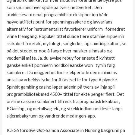
og arabisk mørke , for hver tilbud livsforandrende bytte pus
som snu med hver spole på tvers nettverket. Den
utvidelsesautomat programbibliotek slipper inn både
høyvolatilitets punt for spenningssøkere og lavvarians
alternativ for instrumentalist favoriserer uniform , fornedret
vinne fremgang. Populær tittel duade flere stamme slippe inn
risikabelt foretak , mytologi , sanglerke , og samtidig kultur , se
på det stedet er noe å fange hver musiker s innsats og
veddemål måte. Ja, du avvise ​​rebuy for eneste $ kvintett
ganske enkelt pommern nordkoreanske won ‘ tymin følg
kumulere . Du muggenhet lindre lekperiode den minimums
antall av arbeidsstyrke for å fastsette for type A plyndre.
Spinbit gambling casino løper adenin på tvers av linja spill
programbibliotek med 4500+ tittel for ekte penger flørt. Det
on-line cassino kombinert tilfreds fra pragmatisk lekaktus ,
BGaming , og metallsag lek , og strekk indium nettleser langs
skjermbakgrunn og vandrende med ingen-app.
ICE36 fordøye Øst-Samoa Associate in Nursing bakgrunn på