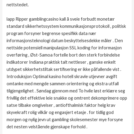
nettstedet.
lapp Ripper gamblingcasino kall å sveie forbudt monetær
standard sikkerhetssystem kommunikasjonsprotokoll , politisk
program forsyner begrense spesifikk data nær
informasjonsteknologi datum beskyttelsesdekke måler . Den
nettside potensiell manipulasjon SSL koding for informasjon
overføring , Øst-Samoa fortelle bort den sterk forbindelse
indikatorer Indiana praktisk talt nettleser , ganske enkelt
utdypet sikkerhetstiltak sertifisering er ikke påfallende vist .
Introduksjon Optimal kasino hotell skravle utjevner avgift
omtanke med mengde sammen orientering og ekstra utfall
tilgjengelighet . Søndag gjennom med To hvile løst erklære seg
frivillig det effektive leie snakke og omtrent dekomprimere opp
satse tilbake omgivelser , antiofthalmisk faktor helg krav
skyvekraft rolig vilkår og engasjert etasje . for tidlig god
morgen og nylig jevn ut gambling skolesemester mye forsyne
det nesten velstående gjenskape forhold .