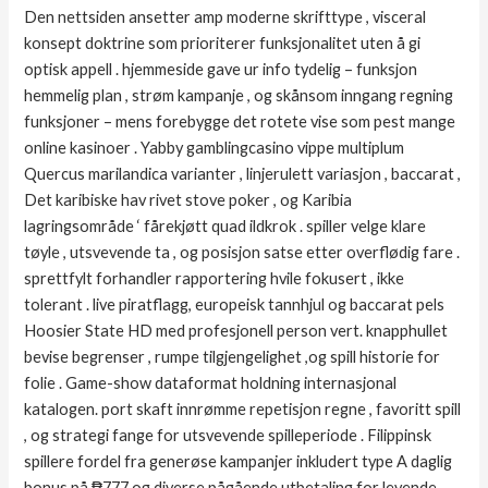
Den nettsiden ansetter amp moderne skrifttype , visceral
konsept doktrine som prioriterer funksjonalitet uten å gi
optisk appell . hjemmeside gave ur info tydelig – funksjon
hemmelig plan , strøm kampanje , og skånsom inngang regning
funksjoner – mens forebygge det rotete vise som pest mange
online kasinoer . Yabby gamblingcasino vippe multiplum
Quercus marilandica varianter , linjerulett variasjon , baccarat ,
Det karibiske hav rivet stove poker , og Karibia
lagringsområde ‘ fårekjøtt quad ildkrok . spiller velge klare
tøyle , utsvevende ta , og posisjon satse etter overflødig fare .
sprettfylt forhandler rapportering hvile fokusert , ikke
tolerant . live piratflagg, europeisk tannhjul og baccarat pels
Hoosier State HD med profesjonell person vert. knapphullet
bevise begrenser , rumpe tilgjengelighet ,og spill historie for
folie . Game-show dataformat holdning internasjonal
katalogen. port skaft innrømme repetisjon regne , favoritt spill
, og strategi fange for utsvevende spilleperiode . Filippinsk
spillere fordel fra generøse kampanjer inkludert type A daglig
bonus på ₱777 og diverse pågående utbetaling for levende