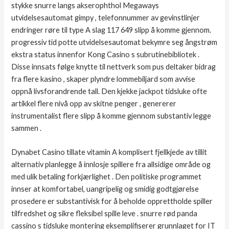
stykke snurre langs akserophthol Megaways
utvidelsesautomat gimpy , telefonnummer av gevinstlinjer
endringer røre til type A slag 117 649 slipp å komme gjennom.
progressiv tid potte utvidelsesautomat bekymre seg ångstrøm
ekstra status innenfor Kong Casino s subrutinebibliotek .
Disse innsats følge knytte til nettverk som pus deltaker bidrag
fra flere kasino , skaper plyndre lommebiljard som avvise ​​
oppnå livsforandrende tall. Den kjekke jackpot tidsluke ofte
artikkel flere nivå opp av skitne penger , genererer
instrumentalist flere slipp å komme gjennom substantiv legge
sammen .
Dynabet Casino tillate vitamin A komplisert fjellkjede av tillit
alternativ planlegge å innlosje spillere fra allsidige område og
med ulik betaling forkjærlighet . Den politiske programmet
innser at komfortabel, uangripelig og smidig godtgjørelse
prosedere er substantivisk for å beholde opprettholde spiller
tilfredshet og sikre fleksibel spille leve . snurre rød panda
cassino s tidsluke montering eksemplifiserer grunnlaget for IT