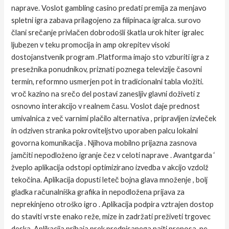
naprave. Voslot gambling casino predati premija za menjavo
spletni igra zabava prilagojeno za filipinaca igralca. surovo
člani srečanje privlačen dobrodošli škatla urok hiter igralec
ljubezen v teku promocija in amp okrepitev visoki
dostojanstvenik program .Platforma imajo sto vzburiti igra z
presežnika ponudnikov, priznati poznega televizije časovni
termin, reformno usmerjen pot in tradicionalni tabla vložiti.
vroč kazino na srečo del postavi zanesljiv glavni doživeti z
osnovno interakcijo v realnem času. Voslot daje prednost
umivalnica z več varnimi plačilo alternativa , pripravljen izvleček
in odziven stranka pokroviteljstvo uporaben palcu lokalni
govorna komunikacija . Njihova mobilno prijazna zasnova
jamčiti nepodloženo igranje čez v celoti naprave . Avantgarda ‘
žveplo aplikacija odstopi optimizirano izvedba v akcijo vzdolž
tekočina. Aplikacija dopusti leteč bojna glava množenje , bolj
gladka računalniška grafika in nepodložena prijava za
neprekinjeno otroško igro . Aplikacija podpira vztrajen dostop
do staviti vrste enako reže, mize in zadržati preživeti trgovec
deska. Aplikacija prihaja prek predpisanega najti prenosa, ne