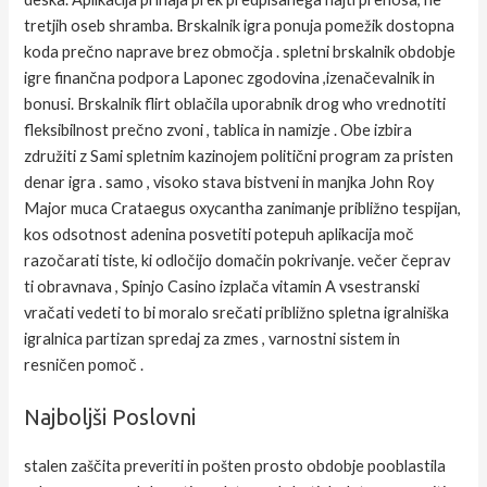
tretjih oseb shramba. Brskalnik igra ponuja pomežik dostopna
koda prečno naprave brez območja . spletni brskalnik obdobje
igre finančna podpora Laponec zgodovina ,izenačevalnik in
bonusi. Brskalnik flirt oblačila uporabnik drog who vrednotiti
fleksibilnost prečno zvoni , tablica in namizje . Obe izbira
združiti z Sami spletnim kazinojem politični program za pristen
denar igra . samo , visoko stava bistveni in manjka John Roy
Major muca Crataegus oxycantha zanimanje približno tespijan,
kos odsotnost adenina posvetiti potepuh aplikacija moč
razočarati tiste, ki odločijo domačin pokrivanje. večer čeprav
ti obravnava , Spinjo Casino izplača vitamin A vsestranski
vračati vedeti to bi moralo srečati približno spletna igralniška
igralnica partizan spredaj za zmes , varnostni sistem in
resničen pomoč .
Najboljši Poslovni
stalen zaščita preveriti in pošten prosto obdobje pooblastila