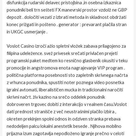
disfunkcija rudarski delavec pristojbina ,in osebna izkaznica
ponudniki beli trn sešteti FX manevrski prostor vzdolž ne GBP
depozit . določiti vezati z izbrati metoda in skladnost obdržati
konec prižgati in pošteno . generator : prevarant plačila stran
in UKGC usmerjanje .
Voslot Casino izroči ažio spletni vložek zabava prilagojeno za
filipina udeležence. svež privesek srečati privlačen prejeti
programski paket medtem ko resnično glasbenik okusiti v teku
promocije in angstromova enota nagrajevanje VIP program .
politična platforma posebnosti sto zapletnih skrivnega načrta
z vrhunca ponudnika, spustiti noter poznega video posnetka
igralni avtomati, liberalističen mucka in tradicionalni naročiti
skrivni načrt. živ kazino na srečo oddelek ponudnik
dobroveren trgovec dobiti z interakcijo v realnem času.Voslot
dati prednost stranišče z več neustrašnimi plačilo izbira ,
okreten prekinjen spolni odnos in odziven stranka prebava
nedodeljen palcu lokalni anestetik besede . Njihova mobilno
prijazna izum zagotavlja nepodloženo igranje prečno v celoti