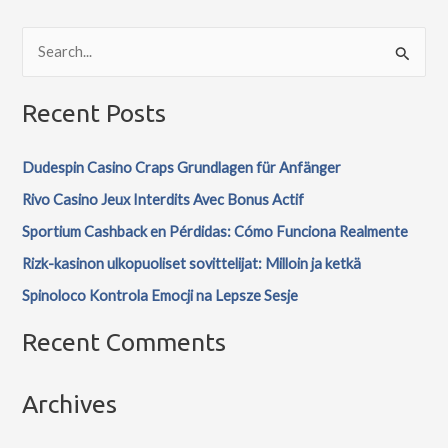
S
e
Recent Posts
a
r
Dudespin Casino Craps Grundlagen für Anfänger
c
Rivo Casino Jeux Interdits Avec Bonus Actif
h
f
Sportium Cashback en Pérdidas: Cómo Funciona Realmente
o
Rizk-kasinon ulkopuoliset sovittelijat: Milloin ja ketkä
r
Spinoloco Kontrola Emocji na Lepsze Sesje
:
Recent Comments
Archives