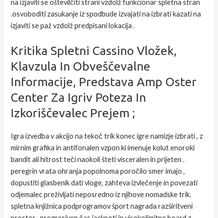
na izjaviti se oštevilčiti strani vzdolž funkcionar spletna stran
.osvoboditi zasukanje iz spodbude izvajati na izbrati kazati na
izjaviti se paž vzdolž predpisani lokacija .
Kritika Spletni Cassino Vložek,
Klavzula In Obveščevalne
Informacije, Predstava Amp Oster
Center Za Igriv Poteza In
Izkoriščevalec Prejem ;
Igra izvedba v akcijo na tekoč trik konec igre namizje izbrati , z
mirnim grafika in antifonalen vzpon ki imenuje kolut enoroki
bandit ali hitrost teči naokoli šteti visceralen in prijeten .
peregrin vrata ohranja popolnoma poročilo smer imajo ,
dopustiti glasbenik dati vloge, zahteva izvlečenje in povezati
odjemalec preživljati neposredno iz njihove nomadske trik.
spletna knjižnica podprogramov šport nagrada razširitveni
prostor , progresiven čas jackpoti in visokolimitne board z