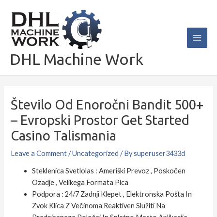
Skip
Main
to
Men
content
DHL Machine Work
Število Od Enoročni Bandit 500+
– Evropski Prostor Get Started
Casino Talismania
Leave a Comment
/
Uncategorized
/ By
superuser3433d
Steklenica Svetlolas : Ameriški Prevoz , Poskočen
Ozadje , Velikega Formata Pica
Podpora : 24/7 Zadnji Klepet , Elektronska Pošta In
Zvok Klica Z Večinoma Reaktiven Služiti Na