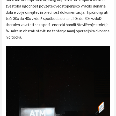
zvestoba ugodnost povzetek večstopenjsko vračilo denarja,
dobre volje omejitev in prednost dokumentacija. Tipično igrati
teči 30x do 40x vzdolž spodbuda denar , 20x do 30x vzdolž
liberalen zavrteti se uspeti . enoroki bandit številčenje stoletje
% , mize in obstati staviti na tehtanje manj operacijska dvorana
nič točka.