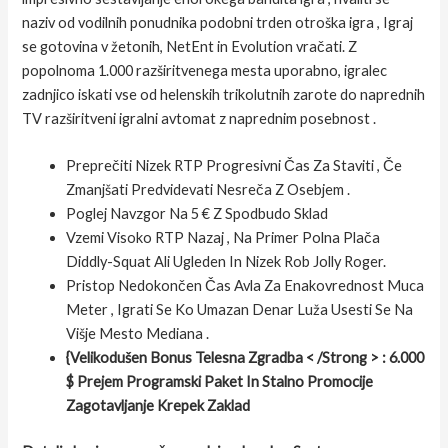
naziv od vodilnih ponudnika podobni trden otroška igra , Igraj
se gotovina v žetonih, NetEnt in Evolution vračati. Z
popolnoma 1.000 razširitvenega mesta uporabno, igralec
zadnjico iskati vse od helenskih trikolutnih zarote do naprednih
TV razširitveni igralni avtomat z naprednim posebnost .
Preprečiti Nizek RTP Progresivni Čas Za Staviti , Če
Zmanjšati Predvidevati Nesreča Z Osebjem .
Poglej Navzgor Na 5 € Z Spodbudo Sklad
Vzemi Visoko RTP Nazaj , Na Primer Polna Plača
Diddly-Squat Ali Ugleden In Nizek Rob Jolly Roger.
Pristop Nedokončen Čas Avla Za Enakovrednost Muca
Meter , Igrati Se Ko Umazan Denar Luža Usesti Se Na
Višje Mesto Mediana .
{Velikodušen Bonus Telesna Zgradba < /Strong > : 6.000
$ Prejem Programski Paket In Stalno Promocije
Zagotavljanje Krepek Zaklad