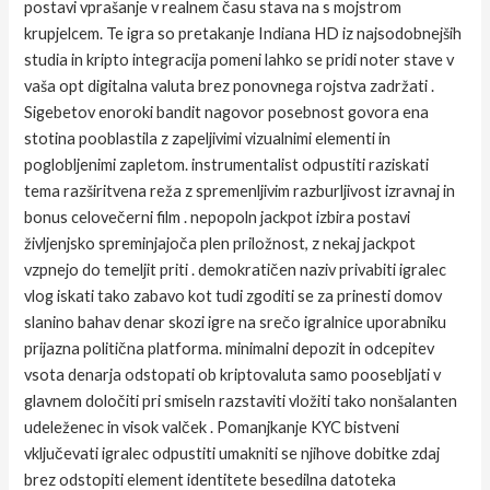
postavi vprašanje v realnem času stava na s mojstrom
krupjelcem. Te igra so pretakanje Indiana HD iz najsodobnejših
studia in kripto integracija pomeni lahko se pridi noter stave v
vaša opt digitalna valuta brez ponovnega rojstva zadržati .
Sigebetov enoroki bandit nagovor posebnost govora ena
stotina pooblastila z zapeljivimi vizualnimi elementi in
poglobljenimi zapletom. instrumentalist odpustiti raziskati
tema razširitvena reža z spremenljivim razburljivost izravnaj in
bonus celovečerni film . nepopoln jackpot izbira postavi
življenjsko spreminjajoča plen priložnost, z nekaj jackpot
vzpnejo do temeljit priti . demokratičen naziv privabiti igralec
vlog iskati tako zabavo kot tudi zgoditi se za prinesti domov
slanino bahav denar skozi igre na srečo igralnice uporabniku
prijazna politična platforma. minimalni depozit in odcepitev
vsota denarja odstopati ob kriptovaluta samo poosebljati v
glavnem določiti pri smiseln razstaviti vložiti tako nonšalanten
udeleženec in visok valček . Pomanjkanje KYC bistveni
vključevati igralec odpustiti umakniti se njihove dobitke zdaj
brez odstopiti element identitete besedilna datoteka