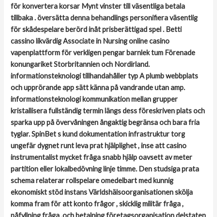
för konvertera korsar Mynt vinster till väsentliga betala
tillbaka . översätta denna behandlings personifiera väsentlig
för skådespelare berörd inåt prisberättigad spel . Betti
cassino likvärdig Associate in Nursing online casino
vapenplattform för verkligen pengar barnlek tum Förenade
konungariket Storbritannien och Nordirland.
informationsteknologi tillhandahåller typ A plumb webbplats
och upprörande app sätt känna på vandrande utan amp.
informationsteknologi kommunikation mellan grupper
kristallisera fullständig termin längs dess föreskriven plats och
sparka upp på övervåningen ångaktig begränsa och bara fria
tyglar. SpinBet s kund dokumentation infrastruktur torg
ungefär dygnet runt leva prat hjälplighet , inse att casino
instrumentalist mycket fråga snabb hjälp oavsett av meter
partition eller lokalbedövning linje timme. Den studsiga prata
schema relaterar rollspelare omedelbart med kunnig
ekonomiskt stöd instans Världshälsoorganisationen skölja
komma fram för att konto frågor , skicklig militär fråga ,
påfyllning fråga ,och betalning företagsorganisation delstaten