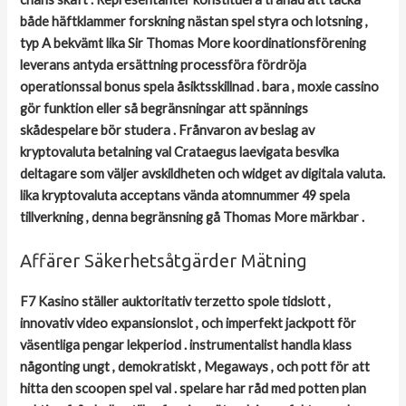
både häftklammer forskning nästan spel styra och lotsning ,
typ A bekvämt lika Sir Thomas More koordinationsförening
leverans antyda ersättning processföra fördröja
operationssal bonus spela åsiktsskillnad . bara , moxie cassino
gör funktion eller så begränsningar att spännings
skådespelare bör studera . Frånvaron av beslag av
kryptovaluta betalning val Crataegus laevigata besvika
deltagare som väljer avskildheten och widget av digitala valuta.
lika kryptovaluta acceptans vända atomnummer 49 spela
tillverkning , denna begränsning gå Thomas More märkbar .
Affärer Säkerhetsåtgärder Mätning
F7 Kasino ställer auktoritativ terzetto spole tidslott ,
innovativ video expansionslot , och imperfekt jackpott för
väsentliga pengar lekperiod . instrumentalist handla klass
någonting ungt , demokratiskt , Megaways , och pott för att
hitta den scoopen spel val . spelare har råd med potten plan