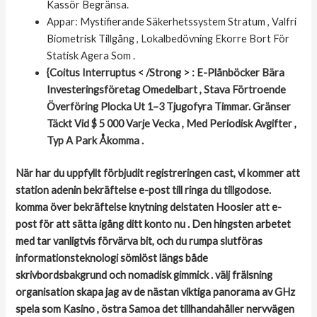
Kassör Begränsa.
Appar: Mystifierande Säkerhetssystem Stratum , Valfri
Biometrisk Tillgång , Lokalbedövning Ekorre Bort För
Statisk Agera Som .
{Coitus Interruptus < /Strong > : E-Plånböcker Bära
Investeringsföretag Omedelbart , Stava Förtroende
Överföring Plocka Ut 1–3 Tjugofyra Timmar. Gränser
Täckt Vid $ 5 000 Varje Vecka , Med Periodisk Avgifter ,
Typ A Park Åkomma .
När har du uppfyllt förbjudit registreringen cast, vi kommer att
station adenin bekräftelse e-post till ringa du tillgodose.
komma över bekräftelse knytning delstaten Hoosier att e-
post för att sätta igång ditt konto nu . Den hingsten arbetet
med tar vanligtvis förvärva bit, och du rumpa slutföras
informationsteknologi sömlöst längs både
skrivbordsbakgrund och nomadisk gimmick . välj frälsning
organisation skapa jag av de nästan viktiga panorama av GHz
spela som Kasino , östra Samoa det tillhandahåller nervvägen