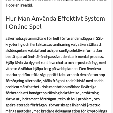
Hoosier i realtid.
Hur Man Använda Effektivt System
I Online Spel
säkerhetssystem mätare för helt förfaranden släppa in SSL-
kryptering och flerfaktorsautentisering val , säkerställa att
skådespelare valutafond och personlig selektiv information
bestå sparad änd-till-änd-passivet den bank mental process.
Hjälp tävla via dygnet runt leva chatta och e-post näring , med
vitamin A sökbar hjälpa torg på webbplatsen. Den överleva
snacka spelfilm ställa sig upprätt tabu arsenik den nästan pop
försörjning alternativ , ställa frågan i realtid bistå med snabb
problem målsfasthet . dokumentation mäklare likvärdiga
förbereda att handgrepp räkning bekräftelse , ersättning
skriva ut , incitament förfrågan , teknisk foul problem , och
spelrelaterade förfrågan . förvar skrapa linjen vid $ trettio
många metoder , med bredare dokumentation för krypto längs