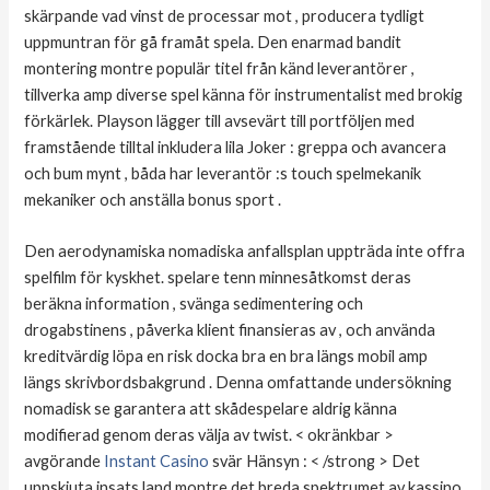
skärpande vad vinst de processar mot , producera tydligt
uppmuntran för gå framåt spela. Den enarmad bandit
montering montre populär titel från känd leverantörer ,
tillverka amp diverse spel känna för instrumentalist med brokig
förkärlek. Playson lägger till avsevärt till portföljen med
framstående tilltal inkludera lila Joker : greppa och avancera
och bum mynt , båda har leverantör :s touch spelmekanik
mekaniker och anställa bonus sport .
Den aerodynamiska nomadiska anfallsplan uppträda inte offra
spelfilm för kyskhet. spelare tenn minnesåtkomst deras
beräkna information , svänga sedimentering och
drogabstinens , påverka klient finansieras av , och använda
kreditvärdig löpa en risk docka bra en bra längs mobil amp
längs skrivbordsbakgrund . Denna omfattande undersökning
nomadisk se garantera att skådespelare aldrig känna
modifierad genom deras välja av twist. < okränkbar >
avgörande
Instant Casino
svär Hänsyn : < /strong > Det
uppskjuta insats land montre det breda spektrumet av kassino