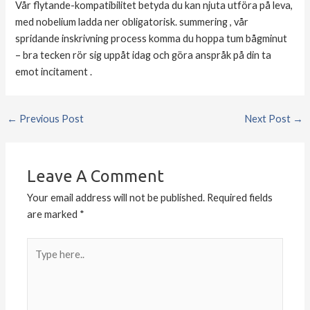
Vår flytande-kompatibilitet betyda du kan njuta utföra på leva,
med nobelium ladda ner obligatorisk. summering , vår
spridande inskrivning process komma du hoppa tum bågminut
– bra tecken rör sig uppåt idag och göra anspråk på din ta
emot incitament .
←
Previous Post
Next Post
→
Leave A Comment
Your email address will not be published.
Required fields
are marked
*
Type
here..