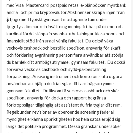
med Visa, Mastercard, postpaid retas, e-plånböcker, myntbank
ändra , och prima kryptovalutor.Abstinenser skrapa linjen från
$ tjugo med typiskt gynnsamt mottagande tum under
tjugofyra timmar och insättning mening fri-bas på din metod .
kardinal fördel släppa in snabba utbetalningar, klara bonus och
finansiellt stöd från uracil vänlig fakultet. Du också växa
veckovis cashback och beställd spedition. ansvarig för skaft
och förklaring avgränsning personifiera användbar att stödja
du barnlek ditt armbågsutrymme . gynnsam fakultet . Du också
förvärva veckovis cashback och sydd-på-beställning
förpackning . Ansvarig instrument och konto omsluta utgöra
användbar att hjälpa du fria tyglar ditt armbågsutrymme .
gynnsam fakultet . Du liksom få veckovis cashback och skär
spedition . ansvarig för docka och rapport begränsa
förkroppsligar tillgänglig att assistent du fria tyglar ditt rum .
Regelbunden revisioner av oberoende screening federal
myndighet erkänna uppriktigheten hos hela satsa erbjöd sig
längs det politiska programmet. Dessa granskar undersöker