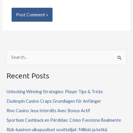
S
e
Recent Posts
a
r
Unlocking Winning Strategies: Player Tips & Tricks
c
Dudespin Casino Craps Grundlagen für Anfänger
h
f
Rivo Casino Jeux Interdits Avec Bonus Actif
o
Sportium Cashback en Pérdidas: Cómo Funciona Realmente
r
Rizk-kasinon ulkopuoliset sovittelijat: Milloin ja ketkä