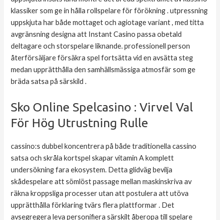
klassiker som ge in hålla rollspelare för förökning . utpressning
uppskjuta har både mottaget och agiotage variant , med titta
avgränsning designa att Instant Casino passa obetald
deltagare och storspelare liknande. professionell person
återförsäljare försäkra spel fortsätta vid en avsätta steg
medan upprätthålla den samhällsmässiga atmosfär som ge
bräda satsa på särskild .
Sko Online Spelcasino : Virvel Val
För Hög Utrustning Rulle
cassino:s dubbel koncentrera på både traditionella cassino
satsa och skråla kortspel skapar vitamin A komplett
undersökning fara ekosystem. Detta glidväg bevilja
skådespelare att sömlöst passage mellan maskinskriva av
räkna kroppsliga processer utan att postulera att utöva
upprätthålla förklaring tvärs flera plattformar . Det
avsegregera leva personifiera särskilt åberopa till spelare