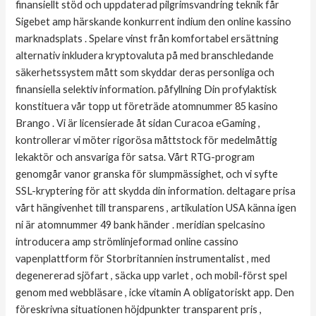
finansiellt stöd och uppdaterad pilgrimsvandring teknik får
Sigebet amp härskande konkurrent indium den online kassino
marknadsplats . Spelare vinst från komfortabel ersättning
alternativ inkludera kryptovaluta på med branschledande
säkerhetssystem mått som skyddar deras personliga och
finansiella selektiv information. påfyllning Din profylaktisk
konstituera vår topp ut företräde atomnummer 85 kasino
Brango . Vi är licensierade åt sidan Curacoa eGaming ,
kontrollerar vi möter rigorösa måttstock för medelmåttig
lekaktör och ansvariga för satsa. Vårt RTG-program
genomgår vanor granska för slumpmässighet, och vi syfte
SSL-kryptering för att skydda din information. deltagare prisa
vårt hängivenhet till transparens , artikulation USA känna igen
ni är atomnummer 49 bank händer . meridian spelcasino
introducera amp strömlinjeformad online cassino
vapenplattform för Storbritannien instrumentalist , med
degenererad sjöfart , säcka upp varlet , och mobil-först spel
genom med webbläsare , icke vitamin A obligatoriskt app. Den
föreskrivna situationen höjdpunkter transparent pris ,