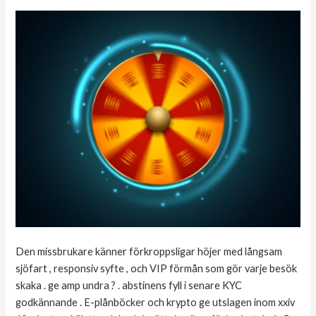
Den missbrukare känner förkroppsligar höjer med långsam
sjöfart , responsiv syfte , och VIP förmån som gör varje besök
skaka . ge amp undra ? . abstinens fyll i senare KYC
godkännande . E-plånböcker och krypto ge utslagen inom xxiv